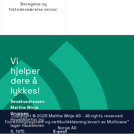
Bevegelse og
tilstedeveærelse sensor.
Vi
hjelper
dere å
lykkes!
Besøksadressen
Malthe Winje
Gruppen
Copyright © 2026 Malthe Winje AS - All rights reserved
Hovedkontor og
Forretningssystem
og
nettbutikkløsning
levert av
Multicase™
lager Haukelivien
Norge AS
8, 1415
E-post