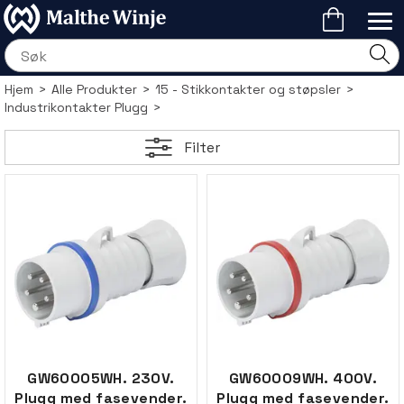
Hjem
>
Alle Produkter
>
15 - Stikkontakter og støpsler
>
Industrikontakter Plugg
>
Filter
GW60005WH. 230V.
GW60009WH. 400V.
Plugg med fasevender.
Plugg med fasevender.