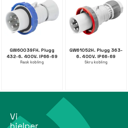
GW60039FH. Plugg
GW61052H. Plugg 363-
432-6. 400V. IP66-69
6. 400V. IP66-69
Rask kobling
Skru kobling
Vi
hjelper