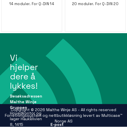
14 moduler. For Q-DIN 14
20 moduler. For Q-DIN 20
Vi
hjelper
dere å
lykkes!
Besøksadressen
Malthe Winje
Gruppen
Copyright © 2026 Malthe Winje AS - All rights reserved
Hovedkontor og
Forretningssystem
og
nettbutikkløsning
levert av
Multicase™
lager Haukelivien
Norge AS
8, 1415
E-post