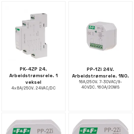
PK-4ZP 24.
PP-1Zi 24V.
Arbeidstrømsrele. 1
Arbeidstrømsrele. 1NO.
veksel
16A/250V. 7-30VAC/9-
40VDC. 160A/20MS
4x8A/250V. 24VAC/DC