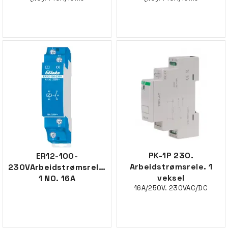
PK-1P 230.
ER12-100-
Arbeidstrømsrele. 1
230VArbeidstrømsrele,
veksel
1 NO. 16A
16A/250V. 230VAC/DC