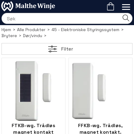
Hjem
>
Alle Produkter
>
45 - Elektroniske Styringssystem
>
Brytere
>
Dør/vindu
>
Filter
FTKB-wg. Trådløs
FFKB-wg. Trådløs,
magnet kontakt
magnet kontakt.