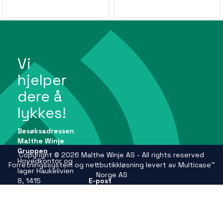
Vi
hjelper
dere å
lykkes!
Besøksadressen
Malthe Winje
Gruppen
Copyright © 2026 Malthe Winje AS - All rights reserved
Hovedkontor og
Forretningssystem
og
nettbutikkløsning
levert av
Multicase™
lager Haukelivien
Norge AS
8, 1415
E-post
Oppegård
firmapost@mwg.no
Se andre
adresser på
Telefon
mwg.no
+47 66 99 61 00