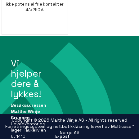
ikke potensial frie kontakter
4A/250V.
Vi
hjelper
dere å
lykkes!
Besøksadressen
Malthe Winje
Gruppen
Copyright © 2026 Malthe Winje AS - All rights reserved
Hovedkontor og
Forretningssystem
og
nettbutikkløsning
levert av
Multicase™
lager Haukelivien
Norge AS
8, 1415
E-post