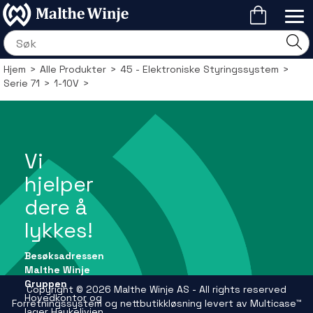
Hjem
>
Alle Produkter
>
45 - Elektroniske Styringssystem
>
Serie 71
>
1-10V
>
Vi
hjelper
dere å
lykkes!
Besøksadressen
Malthe Winje
Gruppen
Copyright © 2026 Malthe Winje AS - All rights reserved
Hovedkontor og
Forretningssystem
og
nettbutikkløsning
levert av
Multicase™
lager Haukelivien