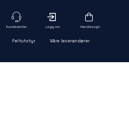
Logg inn
Handlevogn
Feltutstyr
Våre leverandører