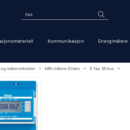
lasjonsmateriell
Kommunikasjon
Energimålere
 og måleromkobler
>
kWh målere Eltako
>
3 fas. M bus
>