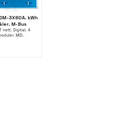
DM-3X80A. kWh
åler. M-Bus
T nett. Digital. 4
oduler. MID.