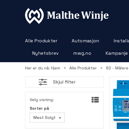
Alle Produkter
Automasjon
Instal
Nyhetsbrev
mwg.no
Kampanje
Her er du nå:
Hjem
>
Alle Produkter
>
82 - Målere
Skjul filter
Velg visning:
Sorter på
Mest Solgt