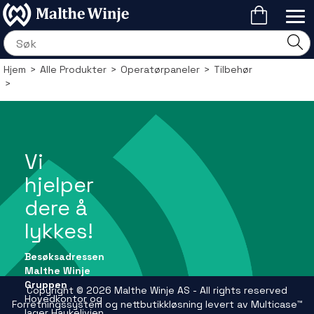
Hjem
>
Alle Produkter
>
Operatørpaneler
>
Tilbehør
>
Vi
hjelper
dere å
lykkes!
Besøksadressen
Malthe Winje
Gruppen
Copyright © 2026 Malthe Winje AS - All rights reserved
Hovedkontor og
Forretningssystem
og
nettbutikkløsning
levert av
Multicase™
lager Haukelivien