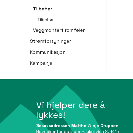
Tilbehør
Tilbehør
Veggmontert romføler
Strømforsyninger
Kommunikasjon
Kampanje
Vi hjelper dere å
lykkes!
Besøksadressen Malthe Winje Gruppen
Hovedkontor og lager Haukelivien 8, 1415