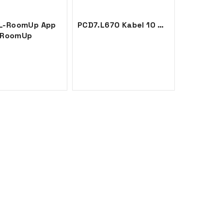
L-RoomUp App
PCD7.L670 Kabel 10 m. dig.rom.contr.
RoomUp