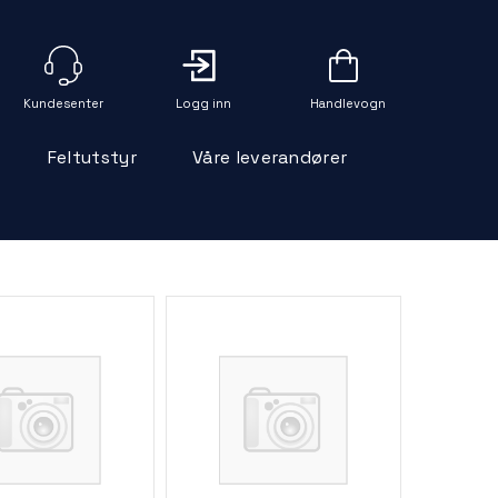
Logg inn
Handlevogn
Feltutstyr
Våre leverandører