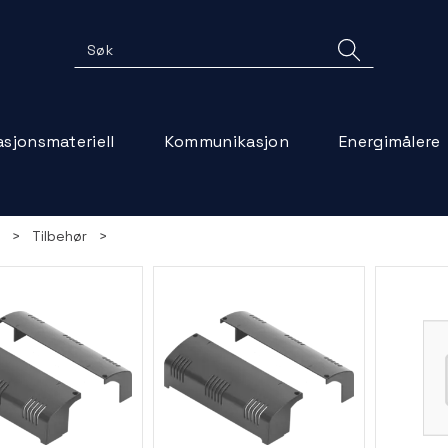
lasjonsmateriell
Kommunikasjon
Energimålere
>
Tilbehør
>