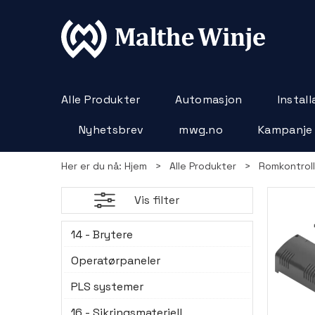
Alle Produkter
Automasjon
Instal
Nyhetsbrev
mwg.no
Kampanje
Her er du nå:
Hjem
>
Alle Produkter
>
Romkontroll
Vis filter
14 - Brytere
Operatørpaneler
PLS systemer
16 - Sikringsmateriell