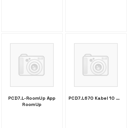
PCD7.L-RoomUp App
PCD7.L670 Kabel 10 m. dig.rom.contr.
RoomUp