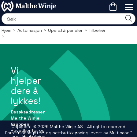
Hjem
>
Automasjon
>
Operatørpaneler
>
Tilbehør
>
Vi
hjelper
dere å
lykkes!
Besøksadressen
Malthe Winje
Gruppen
Copyright © 2026 Malthe Winje AS - All rights reserved
Hovedkontor og
Forretningssystem
og
nettbutikkløsning
levert av
Multicase™
lager Haukelivien