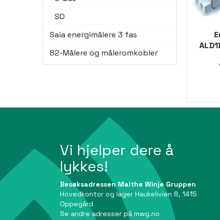
SO
Saia energimålere 3 fas
E
ALD
82-Målere og måleromkobler
Vi hjelper dere å
lykkes!
Besøksadressen Malthe Winje Gruppen
Hovedkontor og lager Haukelivien 8, 1415
Oppegård
Se andre adresser på
mwg.no