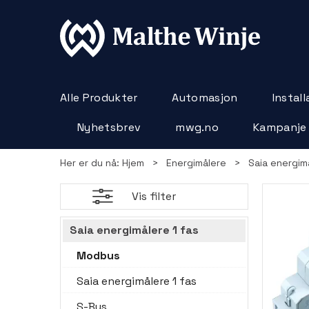
Alle Produkter
Automasjon
Instal
Nyhetsbrev
mwg.no
Kampanje
Her er du nå:
Hjem
>
Energimålere
>
Saia energim
Vis filter
Saia energimålere 1 fas
Modbus
Saia energimålere 1 fas
S-Bus