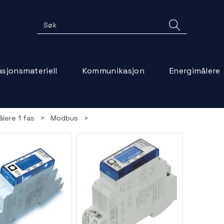
lasjonsmateriell
Kommunikasjon
Energimålere
ålere 1 fas
>
Modbus
>