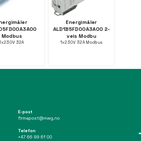
nergimåler
Energimåler
1D5FD00A3A00
ALD1B5FD00A3A00 2-
Modbus
veis Modbu
1x230V 32A
1x230V 32A Modbus
E-post
firmapost@mwg.no
Telefon
+47 66 99 61 00