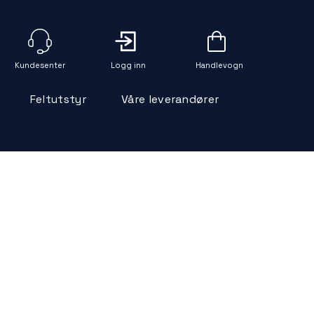
Logg inn
Handlevogn
Feltutstyr
Våre leverandører