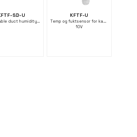
KFTF-SD-U
KFTF-U
Calibratable duct humidity-/ temp sensor
Temp og fuktsensor for kanal, 0-
10V