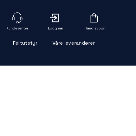
Logg inn
Handlevogn
Feltutstyr
Våre leverandører