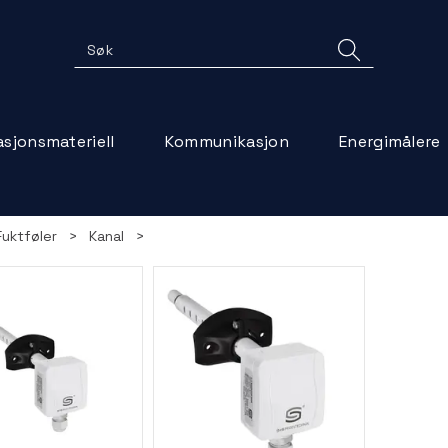
lasjonsmateriell
Kommunikasjon
Energimålere
Fuktføler
>
Kanal
>