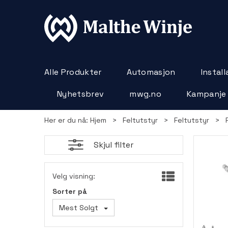
Alle Produkter
Automasjon
Instal
Nyhetsbrev
mwg.no
Kampanje
Her er du nå:
Hjem
>
Feltutstyr
>
Feltutstyr
>
Skjul filter
Velg visning:
Sorter på
Mest Solgt