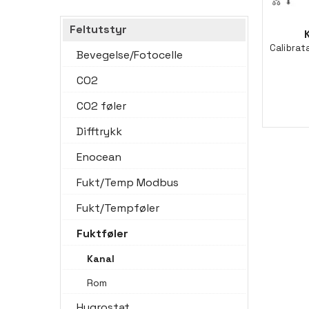
Feltutstyr
Bevegelse/Fotocelle
CO2
CO2 føler
Difftrykk
Enocean
Fukt/Temp Modbus
Fukt/Tempføler
Fuktføler
Kanal
Rom
Hygrostat