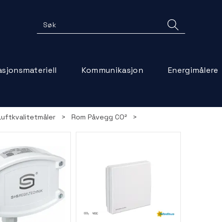
lasjonsmateriell
Kommunikasjon
Energimålere
Luftkvalitetmåler
>
Rom Påvegg CO²
>