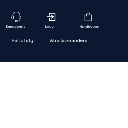
Logg inn
Handlevogn
Feltutstyr
Våre leverandører