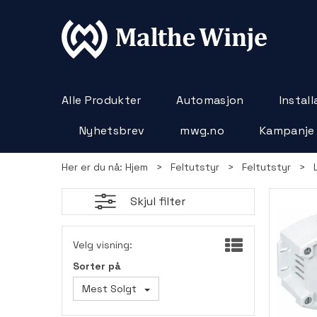
Alle Produkter
Automasjon
Instal
Nyhetsbrev
mwg.no
Kampanje
Her er du nå:
Hjem
>
Feltutstyr
>
Feltutstyr
>
Skjul filter
Velg visning:
Sorter på
Mest Solgt