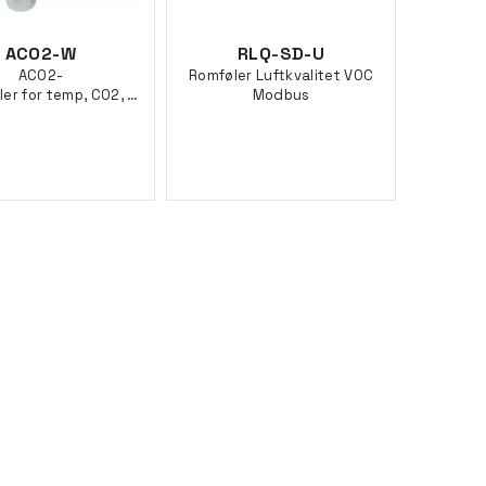
ACO2-W
RLQ-SD-U
ACO2-
Romføler Luftkvalitet VOC
W,CO2 føler for temp, CO2, VOC
Modbus