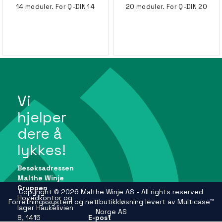
14 moduler. For Q-DIN 14
20 moduler. For Q-DIN 20
Vi
hjelper
dere å
lykkes!
Besøksadressen
Malthe Winje
Gruppen
Copyright © 2026 Malthe Winje AS - All rights reserved
Hovedkontor og
Forretningssystem
og
nettbutikkløsning
levert av
Multicase™
lager Haukelivien
Norge AS
8, 1415
E-post