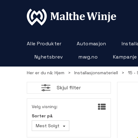
Alle Produkter
Automasjon
Instal
Nyhetsbrev
mwg.no
Kampanje
Her er du nå:
Hjem
>
Installasjonsmateriell
>
15 -
Skjul filter
Velg visning:
Sorter på
Mest Solgt