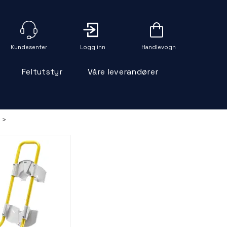
Logg inn
Handlevogn
Feltutstyr
Våre leverandører
>