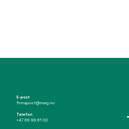
E-post
firmapost@mwg.no
Telefon
+47 66 99 61 00