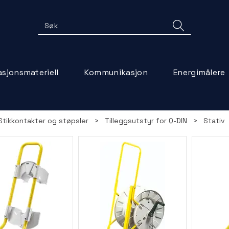
lasjonsmateriell
Kommunikasjon
Energimålere
 Stikkontakter og støpsler
>
Tilleggsutstyr for Q-DIN
>
Stativ