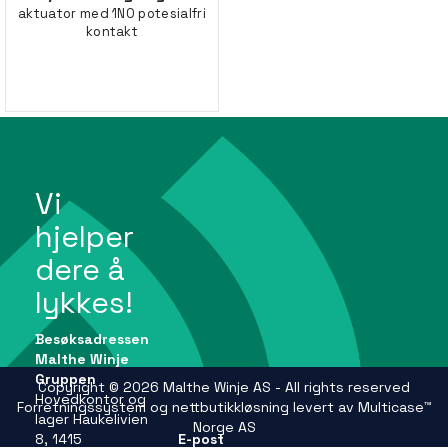
aktuator med 1NO potesialfri
kontakt
Vi
hjelper
dere å
lykkes!
Besøksadressen
Malthe Winje
Gruppen
Copyright © 2026 Malthe Winje AS - All rights reserved
Hovedkontor og
Forretningssystem
og
nettbutikkløsning
levert av
Multicase™
lager Haukelivien
Norge AS
8, 1415
E-post