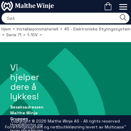
Hjem
>
Installasjonsmateriell
>
45 - Elektroniske Styringssystem
>
Serie 71
>
1-10V
>
Vi
hjelper
dere å
lykkes!
Besøksadressen
Malthe Winje
Gruppen
Copyright © 2026 Malthe Winje AS - All rights reserved
Hovedkontor og
Forretningssystem
og
nettbutikkløsning
levert av
Multicase™
lager Haukelivien