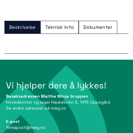
Beskrivelse
Teknisk info
Dokumenter
Vi hjelper dere å lykkes!
Besøksadressen Malthe Winje Gruppen
Hovedkontor og lager Haukelivien 8, 1415 Oppegård
Se andre adresser på
mwg.no
E-post
firmapost@mwg.no