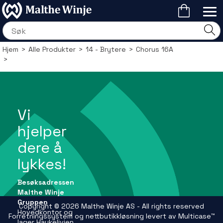
Hjem
>
Alle Produkter
>
14 - Brytere
>
Chorus 16A
>
Vi
hjelper
dere å
lykkes!
Besøksadressen
Malthe Winje
Gruppen
Copyright © 2026 Malthe Winje AS - All rights reserved
Hovedkontor og
Forretningssystem
og
nettbutikkløsning
levert av
Multicase™
lager Haukelivien