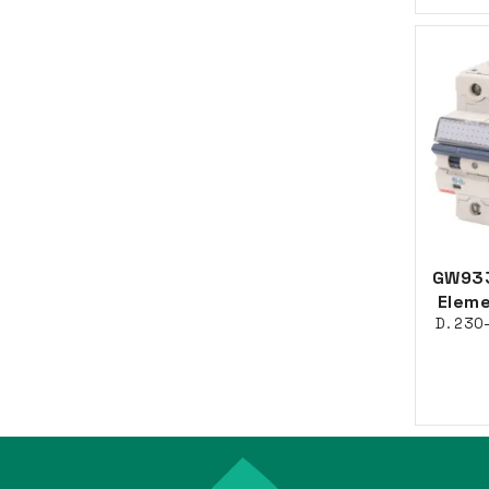
GW933
Eleme
D. 230