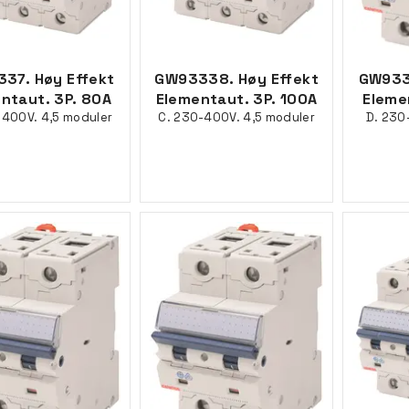
37. Høy Effekt
GW93338. Høy Effekt
GW933
ntaut. 3P. 80A
Elementaut. 3P. 100A
Eleme
-400V. 4,5 moduler
C. 230-400V. 4,5 moduler
D. 230