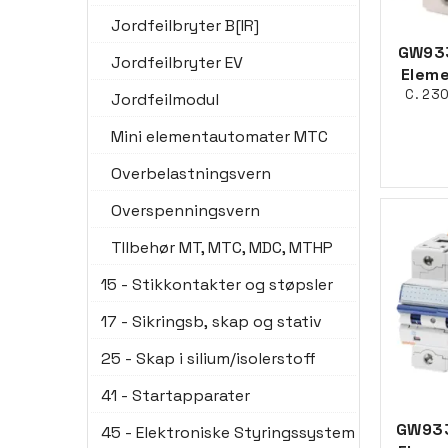
Jordfeilbryter B[IR]
GW933
Jordfeilbryter EV
Eleme
C. 23
Jordfeilmodul
Mini elementautomater MTC
Overbelastningsvern
Overspenningsvern
TIlbehør MT, MTC, MDC, MTHP
15 - Stikkontakter og støpsler
17 - Sikringsb, skap og stativ
25 - Skap i silium/isolerstoff
41 - Startapparater
GW933
45 - Elektroniske Styringssystem