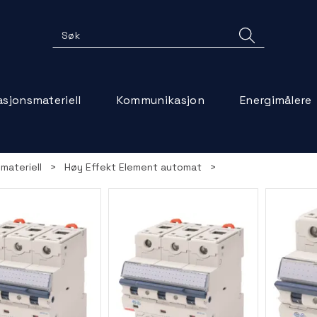
lasjonsmateriell
Kommunikasjon
Energimålere
smateriell
>
Høy Effekt Element automat
>