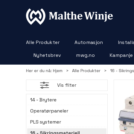
Alle Produkter
Automasjon
Instal
Nyhetsbrev
mwg.no
Kampanje
Her er du nå:
Hjem
>
Alle Produkter
>
16 - Sikring
Vis filter
14 - Brytere
Operatørpaneler
PLS systemer
16 - Sikringsmateriell