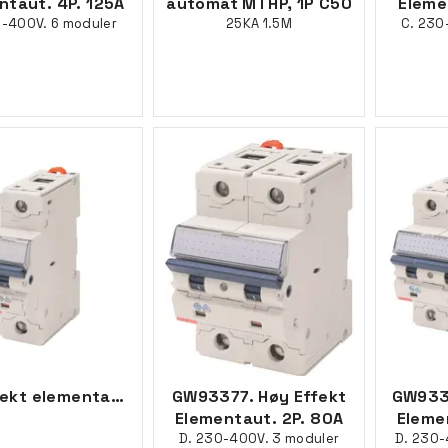
ntaut. 4P. 125A
automat MTHP, 1P C50
Eleme
0-400V. 6 moduler
25KA 1.5M
C. 230
Høyeffekt elementautomat, 1P C125, 1,5M
GW93377. Høy Effekt
GW933
Elementaut. 2P. 80A
Eleme
D. 230-400V. 3 moduler
D. 230-