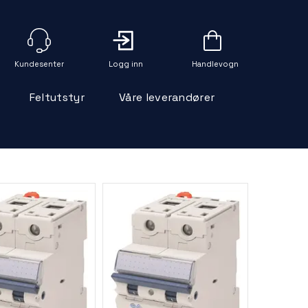
Logg inn
Handlevogn
Feltutstyr
Våre leverandører