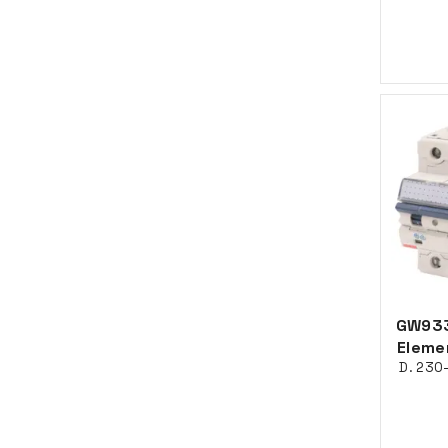
GW933
Eleme
D. 230