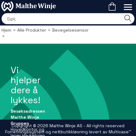
Hjem
>
Alle Produkter
>
Bevegelsesensor
>
Vi
hjelper
dere å
lykkes!
Besøksadressen
Malthe Winje
Gruppen
Copyright © 2026 Malthe Winje AS - All rights reserved
Hovedkontor og
Forretningssystem
og
nettbutikkløsning
levert av
Multicase™
lager Haukelivien