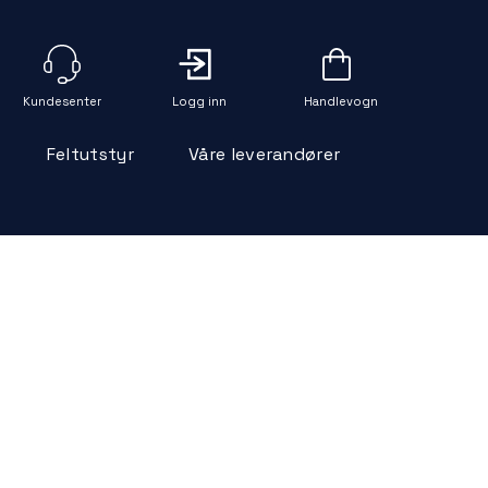
Logg inn
Handlevogn
Feltutstyr
Våre leverandører