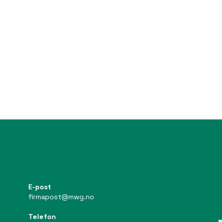
E-post
firmapost@mwg.no
Telefon