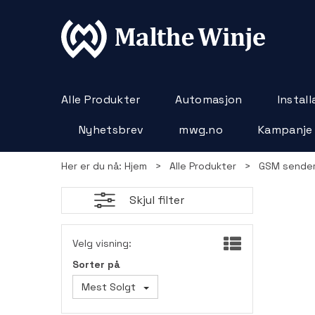
Alle Produkter
Automasjon
Instal
Nyhetsbrev
mwg.no
Kampanje
Her er du nå:
Hjem
>
Alle Produkter
>
GSM sender
Skjul filter
Velg visning:
Sorter på
Mest Solgt