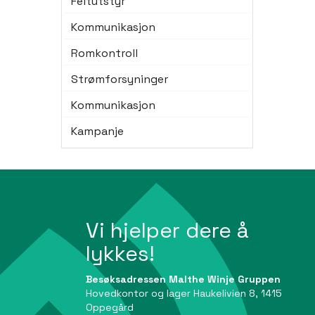
Feltutstyr
Kommunikasjon
Romkontroll
Strømforsyninger
Kommunikasjon
Kampanje
Vi hjelper dere å
lykkes!
Besøksadressen Malthe Winje Gruppen
Hovedkontor og lager Haukelivien 8, 1415
Oppegård