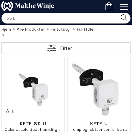
Hjem
>
Alle Produkter
>
Feltutstyr
>
Fuktføler
>
Filter
KFTF-SD-U
KFTF-U
Calibratable duct humidity-/ temp sensor
Temp og fuktsensor for kanal, 