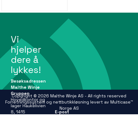
Vi
hjelper
dere å
lykkes!
Besøksadressen
Malthe Winje
Gruppen
Copyright © 2026 Malthe Winje AS - All rights reserved
Hovedkontor og
Forretningssystem
og
nettbutikkløsning
levert av
Multicase™
lager Haukelivien
Norge AS
8, 1415
E-post
Oppegård
firmapost@mwg.no
Se andre
adresser på
Telefon
mwg.no
+47 66 99 61 00