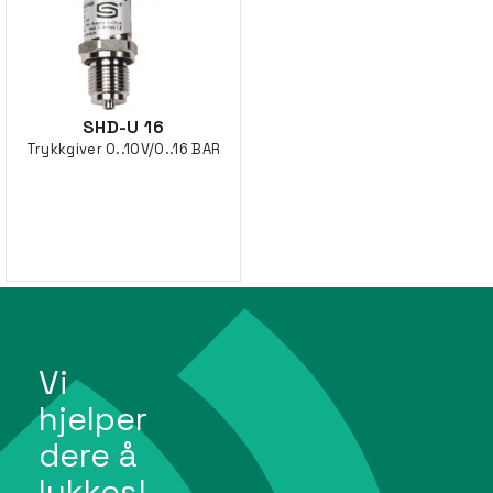
SHD-U 16
Trykkgiver 0..10V/0..16 BAR
Vi
hjelper
dere å
lykkes!