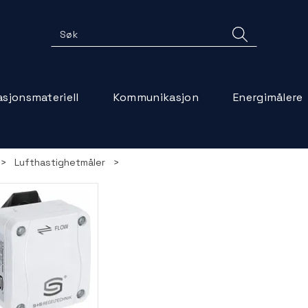
lasjonsmateriell
Kommunikasjon
Energimålere
>
Lufthastighetmåler
>