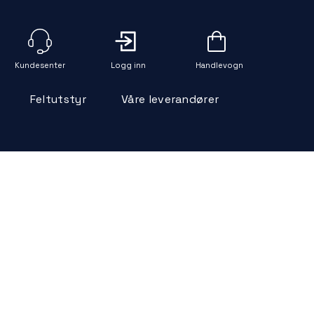
Logg inn
Handlevogn
Feltutstyr
Våre leverandører