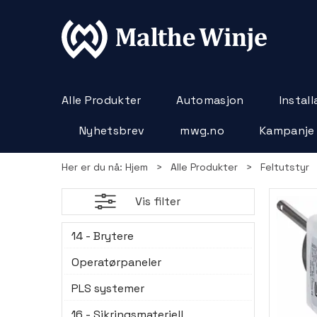
Alle Produkter
Automasjon
Instal
Nyhetsbrev
mwg.no
Kampanje
Her er du nå:
Hjem
>
Alle Produkter
>
Feltutstyr
Vis filter
14 - Brytere
Operatørpaneler
PLS systemer
16 - Sikringsmateriell