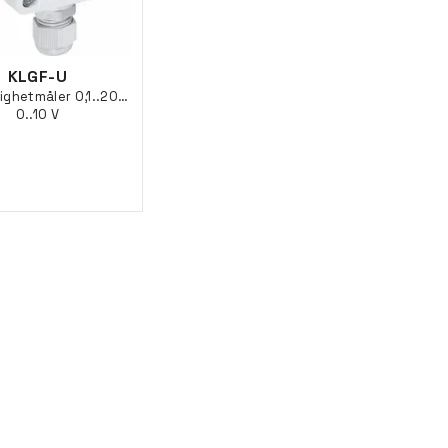
KLGF-U
ighetmåler 0,1..20m/s
0..10 V