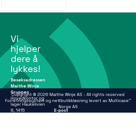
Vi
hjelper
dere å
lykkes!
Besøksadressen
Malthe Winje
Gruppen
Copyright © 2026 Malthe Winje AS - All rights reserved
Hovedkontor og
Forretningssystem
og
nettbutikkløsning
levert av
Multicase™
lager Haukelivien
Norge AS
8, 1415
E-post
Oppegård
firmapost@mwg.no
Se andre
adresser på
Telefon
mwg.no
+47 66 99 61 00