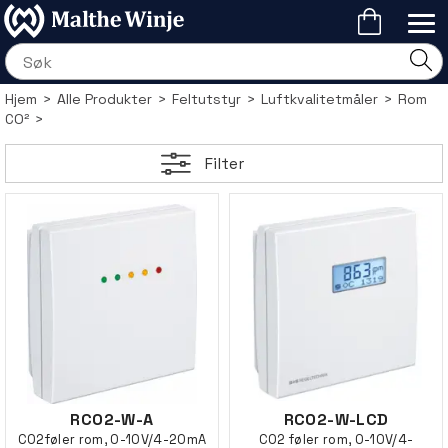
Hjem
>
Alle Produkter
>
Feltutstyr
>
Luftkvalitetmåler
>
Rom
CO²
>
Filter
RCO2-W-A
RCO2-W-LCD
CO2føler rom, 0-10V/4-20mA
CO2 føler rom, 0-10V/4-