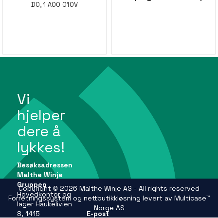
DO, 1 AO0 010V
Vi
hjelper
dere å
lykkes!
Besøksadressen
Malthe Winje
Gruppen
Copyright © 2026 Malthe Winje AS - All rights reserved
Hovedkontor og
Forretningssystem
og
nettbutikkløsning
levert av
Multicase™
lager Haukelivien
Norge AS
8, 1415
E-post