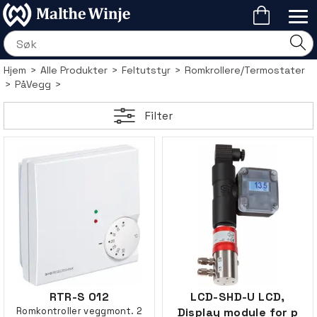
Hjem
>
Alle Produkter
>
Feltutstyr
>
Romkrollere/Termostater
>
PåVegg
>
Filter
RTR-S 012
LCD-SHD-U LCD,
Romkontroller veggmont. 2
Display module for p