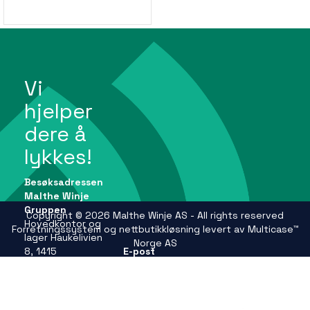
Vi
hjelper
dere å
lykkes!
Besøksadressen
Malthe Winje
Gruppen
Copyright © 2026 Malthe Winje AS - All rights reserved
Hovedkontor og
Forretningssystem
og
nettbutikkløsning
levert av
Multicase™
lager Haukelivien
Norge AS
8, 1415
E-post
Oppegård
firmapost@mwg.no
Se andre
adresser på
Telefon
mwg.no
+47 66 99 61 00