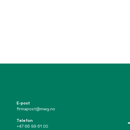
E-post
firmapost@mwg.no
Telefon
+47 66 99 61 00