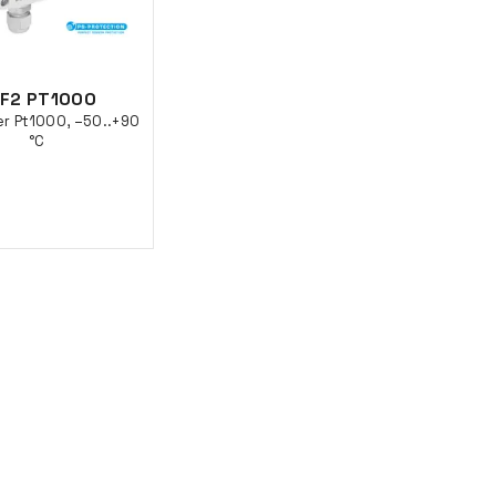
F2 PT1000
er Pt1000, –50..+90
°C