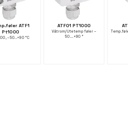
p.føler ATF1
ATF01 PT1000
AT
Pt1000
Våtrom/Utetemp føler –
Temp.føl
50...+90 °
00, –50..+90 °C