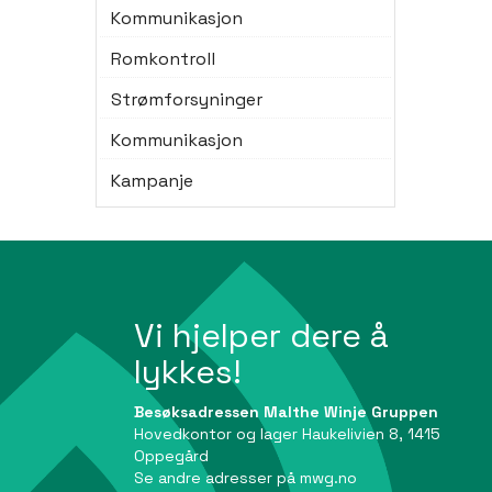
Kommunikasjon
Romkontroll
Strømforsyninger
Kommunikasjon
Kampanje
Vi hjelper dere å
lykkes!
Besøksadressen Malthe Winje Gruppen
Hovedkontor og lager Haukelivien 8, 1415
Oppegård
Se andre adresser på
mwg.no