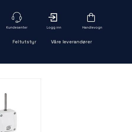
Logg inn
Handlevogn
Feltutstyr
Våre leverandører