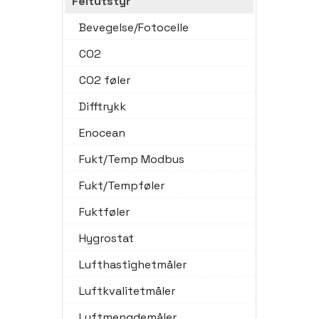
Feltutstyr
Bevegelse/Fotocelle
CO2
CO2 føler
Difftrykk
Enocean
Fukt/Temp Modbus
Fukt/Tempføler
Fuktføler
Hygrostat
Lufthastighetmåler
Luftkvalitetmåler
Luftmengdemåler