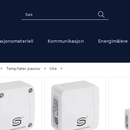
lasjonsmateriell
Kommunikasjon
Energimålere
>
Tempføler passiv
>
Ute
>