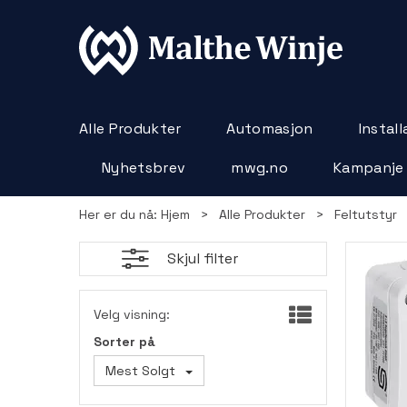
Alle Produkter
Automasjon
Instal
Nyhetsbrev
mwg.no
Kampanje
Her er du nå:
Hjem
>
Alle Produkter
>
Feltutstyr
Skjul filter
Velg visning:
Sorter på
Mest Solgt