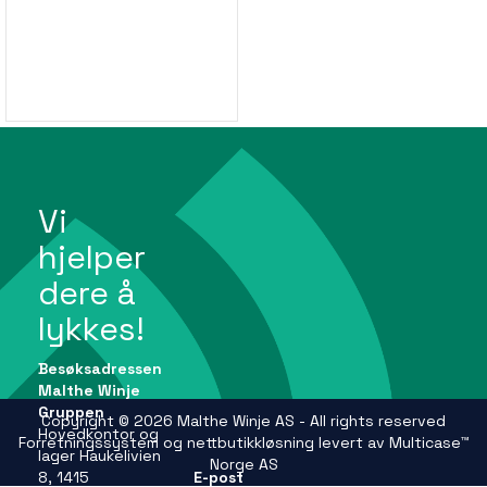
Vi
hjelper
dere å
lykkes!
Besøksadressen
Malthe Winje
Gruppen
Copyright © 2026 Malthe Winje AS - All rights reserved
Hovedkontor og
Forretningssystem
og
nettbutikkløsning
levert av
Multicase™
lager Haukelivien
Norge AS
8, 1415
E-post