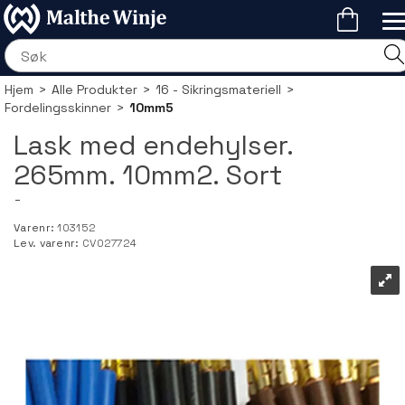
Hjem
>
Alle Produkter
>
16 - Sikringsmateriell
>
Fordelingsskinner
>
10mm5
Lask med endehylser.
265mm. 10mm2. Sort
-
Varenr:
103152
Lev. varenr:
CV027724