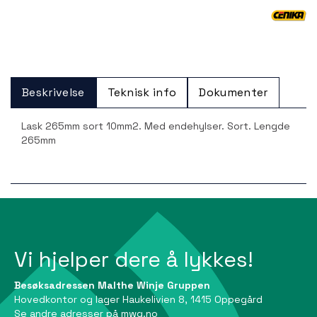
Beskrivelse
Teknisk info
Dokumenter
Lask 265mm sort 10mm2. Med endehylser. Sort. Lengde
265mm
Vi hjelper dere å lykkes!
Besøksadressen Malthe Winje Gruppen
Hovedkontor og lager Haukelivien 8, 1415 Oppegård
Se andre adresser på
mwg.no