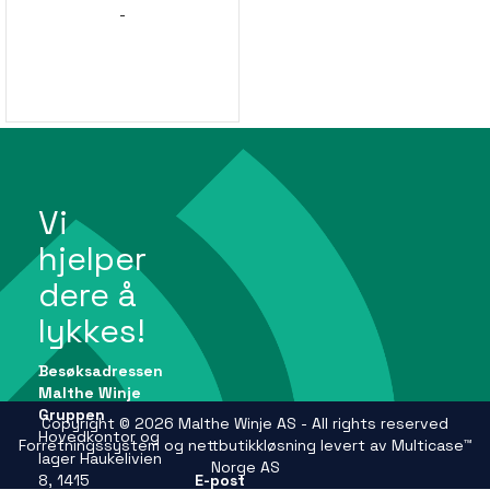
-
Vi
hjelper
dere å
lykkes!
Besøksadressen
Malthe Winje
Gruppen
Copyright © 2026 Malthe Winje AS - All rights reserved
Hovedkontor og
Forretningssystem
og
nettbutikkløsning
levert av
Multicase™
lager Haukelivien
Norge AS
8, 1415
E-post