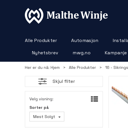
Alle Produkter
Automasjon
Instal
Nyhetsbrev
mwg.no
Kampanje
Her er du nå:
Hjem
>
Alle Produkter
>
16 - Sikring
Skjul filter
Velg visning:
Sorter på
Mest Solgt