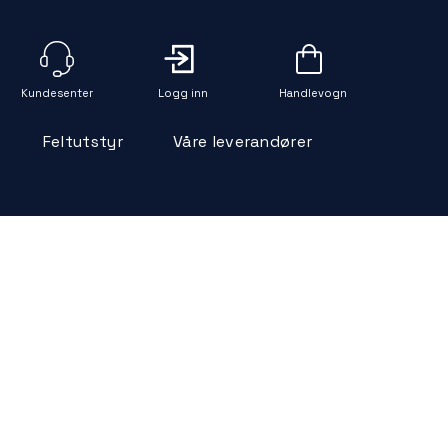
Logg inn
Handlevogn
Feltutstyr
Våre leverandører