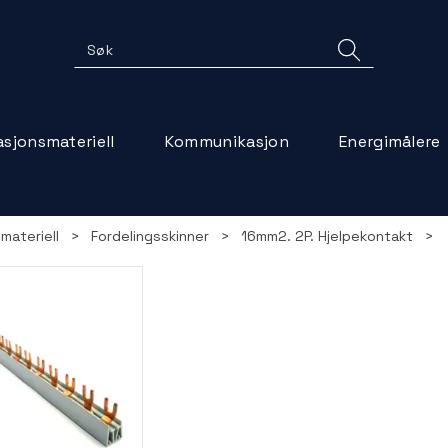
lasjonsmateriell
Kommunikasjon
Energimålere
smateriell
>
Fordelingsskinner
>
16mm2. 2P. Hjelpekontakt
>