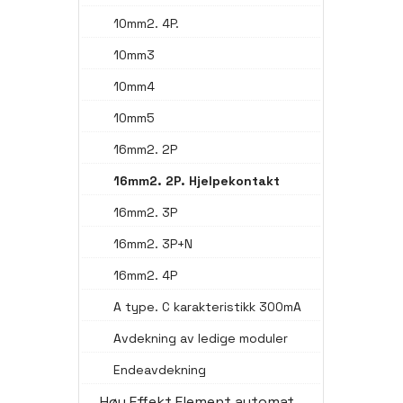
10mm2. 4P.
10mm3
10mm4
10mm5
16mm2. 2P
16mm2. 2P. Hjelpekontakt
16mm2. 3P
16mm2. 3P+N
16mm2. 4P
A type. C karakteristikk 300mA
Avdekning av ledige moduler
Endeavdekning
Høy Effekt Element automat