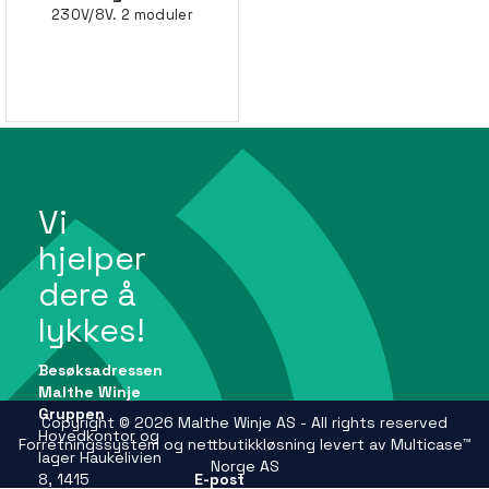
230V/8V. 2 moduler
Vi
hjelper
dere å
lykkes!
Besøksadressen
Malthe Winje
Gruppen
Copyright © 2026 Malthe Winje AS - All rights reserved
Hovedkontor og
Forretningssystem
og
nettbutikkløsning
levert av
Multicase™
lager Haukelivien
Norge AS
8, 1415
E-post