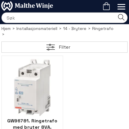
Hjem
>
Installasjonsmateriell
>
14 - Brytere
>
Ringetrafo
>
Filter
GW96781. Ringetrafo
med bryter 8VA.