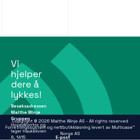
Vi
hjelper
dere å
lykkes!
Besøksadressen
Malthe Winje
Gruppen
Copyright © 2026 Malthe Winje AS - All rights reserved
Hovedkontor og
Forretningssystem
og
nettbutikkløsning
levert av
Multicase™
lager Haukelivien
Norge AS
8, 1415
E-post