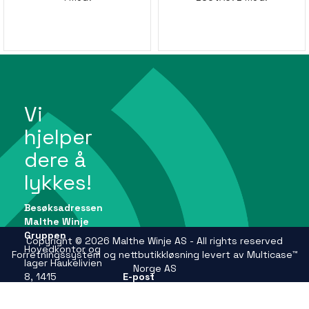
Vi
hjelper
dere å
lykkes!
Besøksadressen
Malthe Winje
Gruppen
Copyright © 2026 Malthe Winje AS - All rights reserved
Hovedkontor og
Forretningssystem
og
nettbutikkløsning
levert av
Multicase™
lager Haukelivien
Norge AS
8, 1415
E-post
Oppegård
firmapost@mwg.no
Se andre