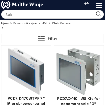
Hjem
>
Kommunikasjon
>
HMI
>
Web Paneler
>
Filter
PCD7.D470WTPF 7"
PCD7.D410-IWS Kit for
Microbrowserpanel
veggmontasje 10"