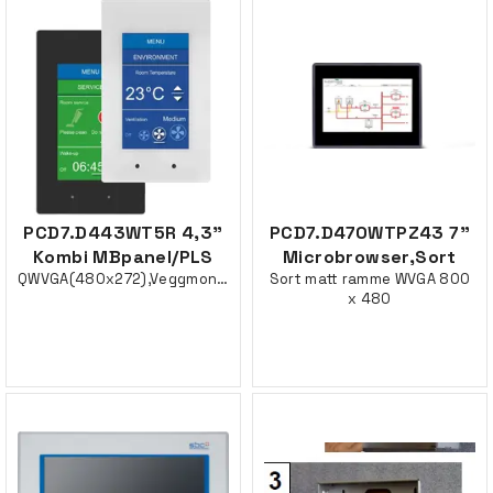
PCD7.D443WT5R 4,3"
PCD7.D470WTPZ43 7"
Kombi MBpanel/PLS
Microbrowser,Sort
QWVGA(480x272),Veggmontert
Sort matt ramme WVGA 800
x 480