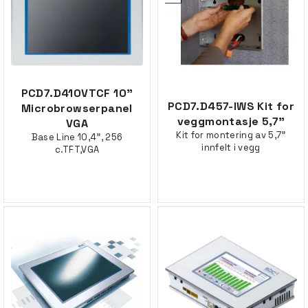
PCD7.D410VTCF 10"
PCD7.D457-IWS Kit for
Microbrowserpanel
veggmontasje 5,7"
VGA
Kit for montering av 5,7"
Base Line 10,4", 256
innfelt i vegg
c.TFT,VGA