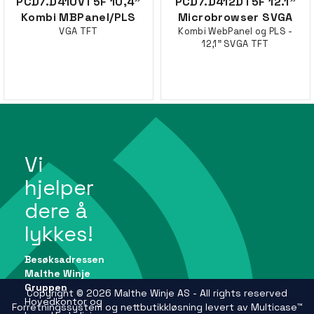
PCD7.D410VT5F 10,4"
PCD7.D412DT5F 12.1"
Kombi MBPanel/PLS
Microbrowser SVGA
VGA TFT
Kombi WebPanel og PLS -
12,1" SVGA TFT
Vi
hjelper
dere å
lykkes!
Besøksadressen
Malthe Winje
Gruppen
Copyright © 2026 Malthe Winje AS - All rights reserved
Hovedkontor og
Forretningssystem
og
nettbutikkløsning
levert av
Multicase™