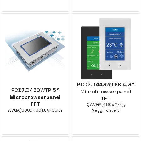
PCD7.D443WTPR 4,3"
PCD7.D450WTP 5"
Microbrowserpanel
Microbrowserpanel
TFT
TFT
QWVGA(480x272),
WVGA(800x480),65kColor
Veggmontert