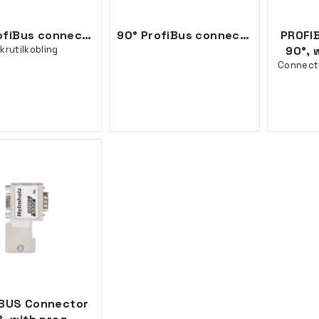
90° ProfiBus connector, diagnose LEDs,
90° ProfiBus connector, IDC terminering
PROFI
krutilkobling
90°, 
Connecto
BUS Connector