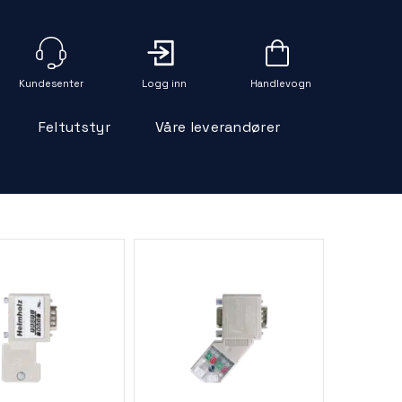
Logg inn
Handlevogn
Feltutstyr
Våre leverandører