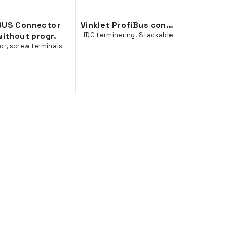
BUS Connector
Vinklet ProfiBus connector.
without progr.
IDC terminering. Stackable
r, screw terminals