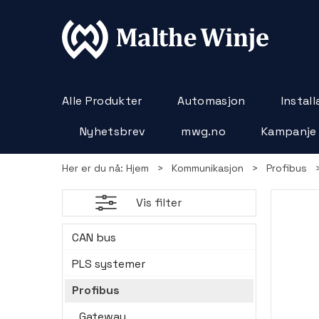
Alle Produkter
Automasjon
Instal
Nyhetsbrev
mwg.no
Kampanje
Her er du nå:
Hjem
>
Kommunikasjon
>
Profibus
Vis filter
CAN bus
PLS systemer
Profibus
Gateway