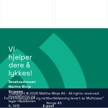
Vi
hjelper
dere å
lykkes!
Besøksadressen
Malthe Winje
Gruppen
Copyright © 2026 Malthe Winje AS - All rights reserved
Hovedkontor og
Forretningssystem
og
nettbutikkløsning
levert av
Multicase™
lager Haukelivien
Norge AS
8, 1415
E-post