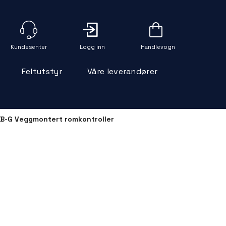
Logg inn
Handlevogn
Feltutstyr
Våre leverandører
B-G Veggmontert romkontroller