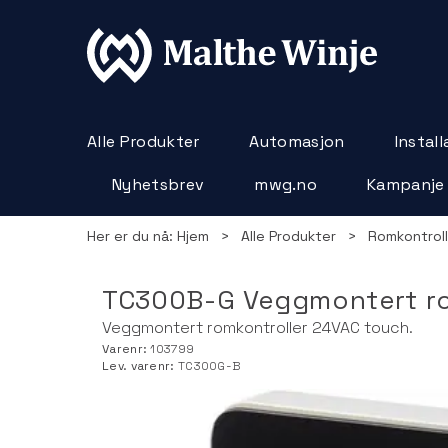
Alle Produkter
Automasjon
Instal
Nyhetsbrev
mwg.no
Kampanje
Her er du nå:
Hjem
>
Alle Produkter
>
Romkontroll
TC300B-G Veggmontert ro
Veggmontert romkontroller 24VAC touch.
Varenr:
103799
Lev. varenr:
TC300G-B