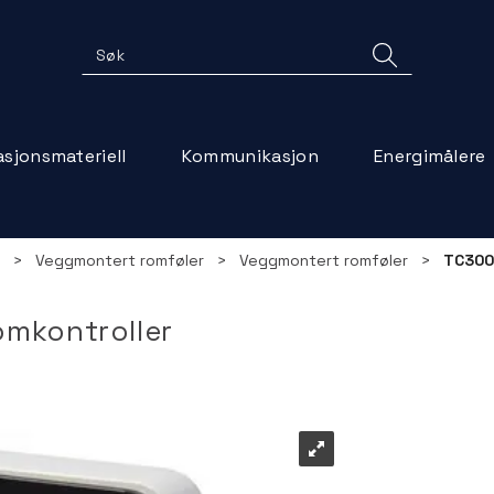
lasjonsmateriell
Kommunikasjon
Energimålere
>
Veggmontert romføler
>
Veggmontert romføler
>
TC300
mkontroller