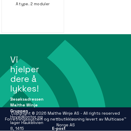
A type. 2 moduler
Vi
hjelper
dere å
lykkes!
Besøksadressen
Malthe Winje
Gruppen
Copyright © 2026 Malthe Winje AS - All rights reserved
Hovedkontor og
Forretningssystem
og
nettbutikkløsning
levert av
Multicase™
lager Haukelivien
Norge AS
8, 1415
E-post