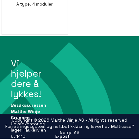
A type. 4 moduler
Vi
hjelper
dere å
lykkes!
Besøksadressen
Malthe Winje
Gruppen
Copyright © 2026 Malthe Winje AS - All rights reserved
Hovedkontor og
Forretningssystem
og
nettbutikkløsning
levert av
Multicase™
lager Haukelivien
Norge AS
8, 1415
E-post