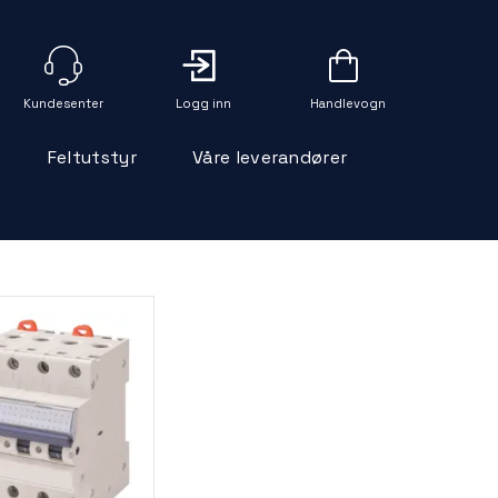
Logg inn
Handlevogn
Feltutstyr
Våre leverandører
>