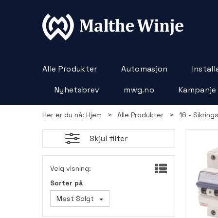
Alle Produkter
Automasjon
Instal
Nyhetsbrev
mwg.no
Kampanje
Her er du nå:
Hjem
>
Alle Produkter
>
16 - Sikring
Skjul filter
Velg visning:
Sorter på
Mest Solgt