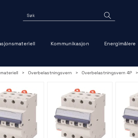
lasjonsmateriell
Kommunikasjon
Energimålere
smateriell
>
Overbelastningsvern
>
Overbelastningsvern 4P