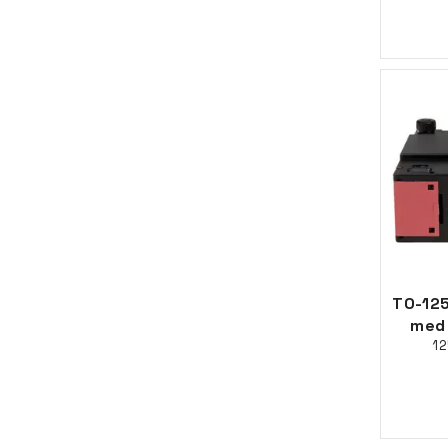
TO-125
med 
12