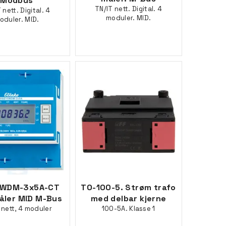
Modbus
TN/IT nett. Digital. 4
 nett. Digital. 4
moduler. MID.
oduler. MID.
5WDM-3x5A-CT
TO-100-5. Strøm trafo
ler MID M-Bus
med delbar kjerne
 nett, 4 moduler
100-5A. Klasse 1