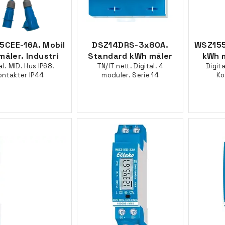
5CEE-16A. Mobil
DSZ14DRS-3x80A.
WSZ155
åler. Industri
Standard kWh måler
kWh 
al. MID. Hus IP68.
TN/IT nett. Digital. 4
Digita
ontakter IP44
moduler. Serie 14
Ko