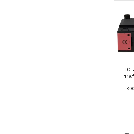
TO-
tra
300