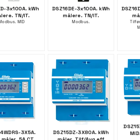
D-3x100A. kWh
DSZ16DE-3x100A. kWh
DSZ16D
lere. TN/IT.
målere. TN/IT.
mål
Modbus. MID
Modbus.
Tilfø
M
DSZ1
14WDRS-3X5A.
DSZ15DZ-3X80A. kWh
MID
 måler. 5A CT
måler. Tilf/Avg eff