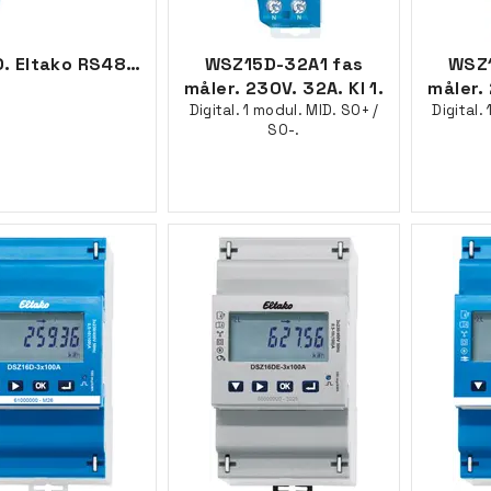
F3Z14D. Eltako RS485 So buss samler
WSZ15D-32A1 fas
WSZ1
måler. 230V. 32A. Kl 1.
måler. 
Digital. 1 modul. MID. SO+ /
Digital.
SO-.