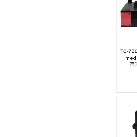
TO-750
med 
750