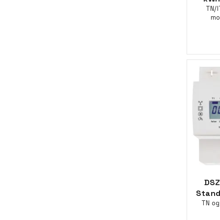
TN/I
mo
DSZ
Stand
TN og 