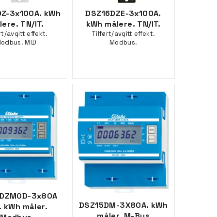
Z-3x100A. kWh
DSZ16DZE-3x100A.
ere. TN/IT.
kWh målere. TN/IT.
rt/avgitt effekt.
Tilført/avgitt effekt.
odbus. MID
Modbus.
5DZMOD-3x80A
DSZ15DM-3X80A. kWh
. kWh måler.
måler. M-Bus