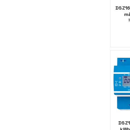
DSZ16
må
DSZ
kWh