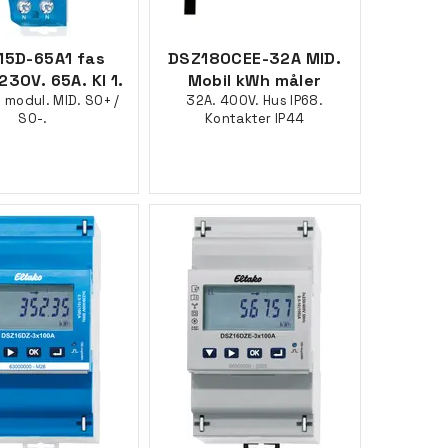
5D-65A1 fas
DSZ180CEE-32A MID.
230V. 65A. Kl 1.
Mobil kWh måler
 1 modul. MID. SO+ /
32A. 400V. Hus IP68.
SO-.
Kontakter IP44