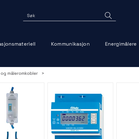
lasjonsmateriell
Kommunikasjon
Energimålere
 og måleromkobler
>