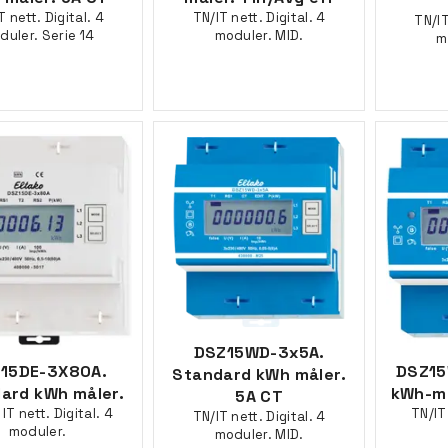
T nett. Digital. 4
TN/IT nett. Digital. 4
TN/IT
duler. Serie 14
moduler. MID.
m
DSZ15WD-3x5A.
15DE-3X80A.
DSZ1
Standard kWh måler.
ard kWh måler.
kWh-må
5A CT
IT nett. Digital. 4
TN/IT
TN/IT nett. Digital. 4
moduler.
moduler. MID.