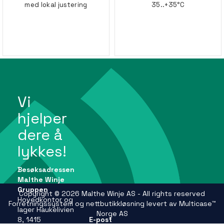
med lokal justering
35..+35°C
Vi
hjelper
dere å
lykkes!
Besøksadressen
Malthe Winje
Gruppen
Copyright © 2026 Malthe Winje AS - All rights reserved
Hovedkontor og
Forretningssystem
og
nettbutikkløsning
levert av
Multicase™
lager Haukelivien
Norge AS
8, 1415
E-post