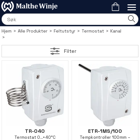
Hjem
>
Alle Produkter
>
Feltutstyr
>
Termostat
>
Kanal
>
Filter
TR-040
ETR-1MS/100
Termostat 0..+40°C
Tempkontroller 100mm –