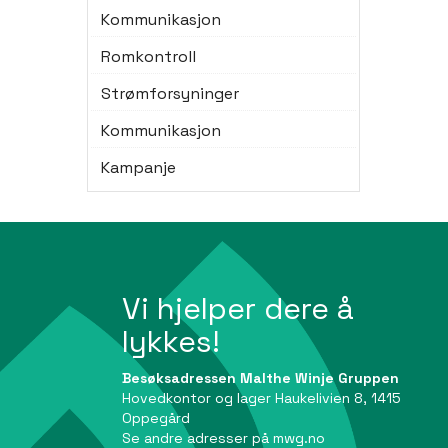
Kommunikasjon
Romkontroll
Strømforsyninger
Kommunikasjon
Kampanje
Vi hjelper dere å
lykkes!
Besøksadressen Malthe Winje Gruppen
Hovedkontor og lager Haukelivien 8, 1415
Oppegård
Se andre adresser på
mwg.no