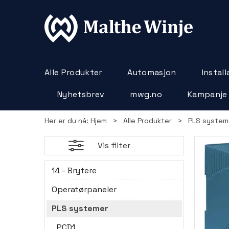
Alle Produkter
Automasjon
Instal
Nyhetsbrev
mwg.no
Kampanje
Her er du nå:
Hjem
>
Alle Produkter
>
PLS system
Vis filter
14 - Brytere
Operatørpaneler
PLS systemer
PCD1