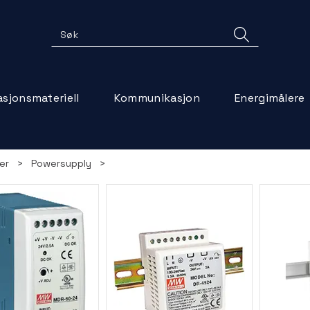
lasjonsmateriell
Kommunikasjon
Energimålere
er
>
Powersupply
>