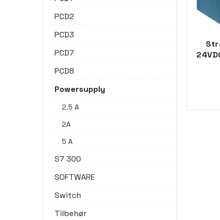
PCD2
PCD3
Str
PCD7
24VDC
PCD8
Powersupply
2.5 A
2A
5 A
S7 300
SOFTWARE
Switch
Tilbehør