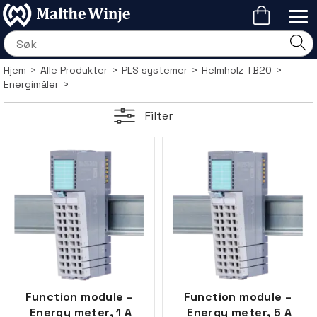
Hjem
>
Alle Produkter
>
PLS systemer
>
Helmholz TB20
>
Energimåler
>
Filter
Function module –
Function module –
Energy meter, 1 A
Energy meter, 5 A