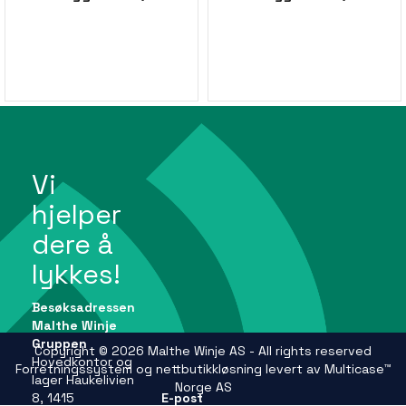
Vi
hjelper
dere å
lykkes!
Besøksadressen
Malthe Winje
Gruppen
Copyright © 2026 Malthe Winje AS - All rights reserved
Hovedkontor og
Forretningssystem
og
nettbutikkløsning
levert av
Multicase™
lager Haukelivien
Norge AS
8, 1415
E-post