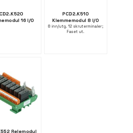
CD2.K520
PCD2.K510
emodul 16 I/O
Klemmemodul 8 I/O
8 inn/utg. 12 skruterminaler;
Faset ut.
552 Relemodul