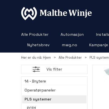
Alle Produkter
Automasjon
Instal
Nyhetsbrev
mwg.no
Kampanje
Her er du nå:
Hjem
>
Alle Produkter
>
PLS system
Vis filter
14 - Brytere
Operatørpaneler
PLS systemer
PCD1