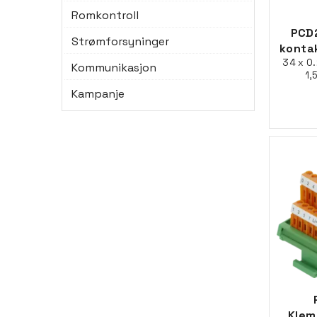
Romkontroll
PCD
Strømforsyninger
kontak
34 x 0
Kommunikasjon
1,
Kampanje
Klem