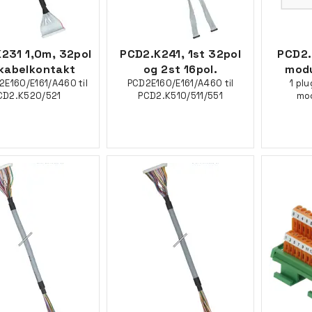
231 1,0m, 32pol
PCD2.K241, 1st 32pol
PCD2.
tkabelkontakt
og 2st 16pol.
modu
2E160/E161/A460 til
PCD2E160/E161/A460 til
1 pl
CD2.K520/521
PCD2.K510/511/551
mod