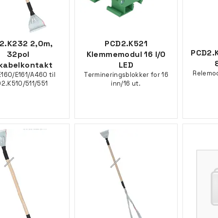
2.K232 2,0m,
PCD2.K521
PCD2.
32pol
Klemmemodul 16 I/O
tkabelkontakt
LED
Relemod
160/E161/A460 til
Termineringsblokker for 16
2.K510/511/551
inn/16 ut.