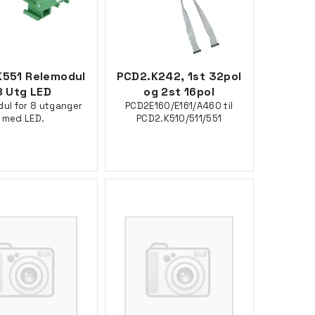
K551 Relemodul
PCD2.K242, 1st 32pol
8 Utg LED
og 2st 16pol
ul for 8 utganger
PCD2E160/E161/A460 til
med LED.
PCD2.K510/511/551