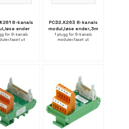
K261 8-kanals
PCD2.K263 8-kanals
l,løse ender
modul,løse ender,3m
ugg for 8-kanals
1 plugg for 8-kanals
uler.faset ut
moduler.faset ut