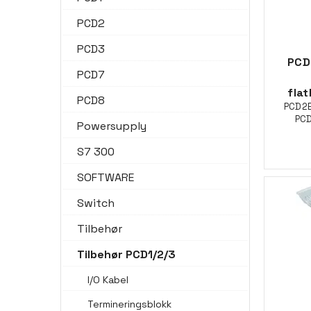
PCD2
PCD3
PCD
PCD7
fla
PCD8
PCD2E
PCD
Powersupply
S7 300
SOFTWARE
Switch
Tilbehør
Tilbehør PCD1/2/3
I/O Kabel
Termineringsblokk